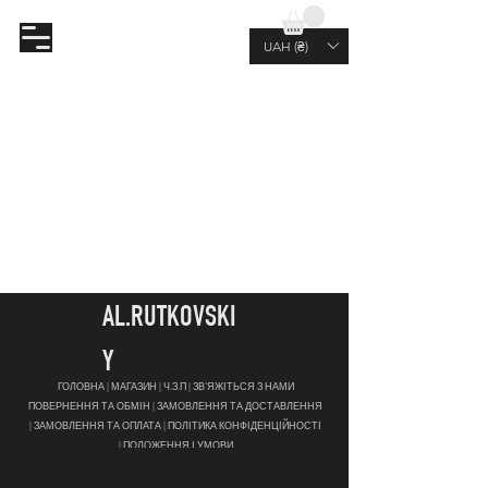
AL.RUTKOVSKIY
UAH (₴)
AL.RUTKOVSKI
Y
ГОЛОВНА |
МАГАЗИН |
Ч.З.П |
ЗВ'ЯЖІТЬСЯ З НАМИ
ПОВЕРНЕННЯ ТА ОБМІН |
ЗАМОВЛЕННЯ ТА ДОСТАВЛЕННЯ
|
ЗАМОВЛЕННЯ ТА ОПЛАТА |
ПОЛІТИКА КОНФІДЕНЦІЙНОСТІ
|
ПОЛОЖЕННЯ І УМОВИ
JOIN OUR NEWSLETTER