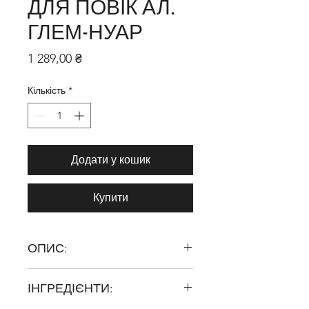
ДЛЯ ПОВІК АЛ.
ГЛЕМ-НУАР
Ціна
1 289,00 ₴
Кількість
*
Додати у кошик
Купити
ОПИС:
Вперше! Наша палетка з 15
ІНГРЕДІЄНТИ:
відтінками рефілів! Ця палетка