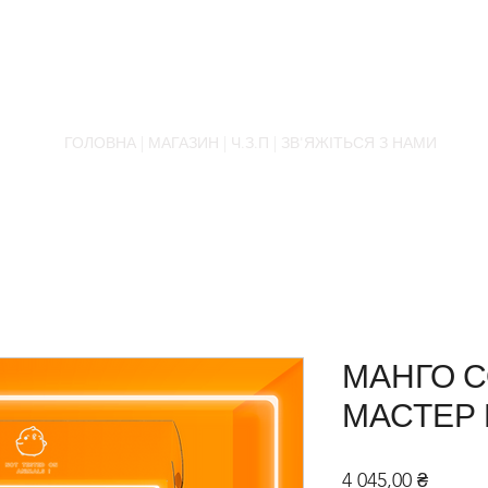
AL.RUTKOVSKIY
ГОЛОВНА
|
МАГАЗИН
| Ч
.З.П |
ЗВ'ЯЖІТЬСЯ З НАМИ
МАНГО С
МАСТЕР
Ціна
4 045,00 ₴