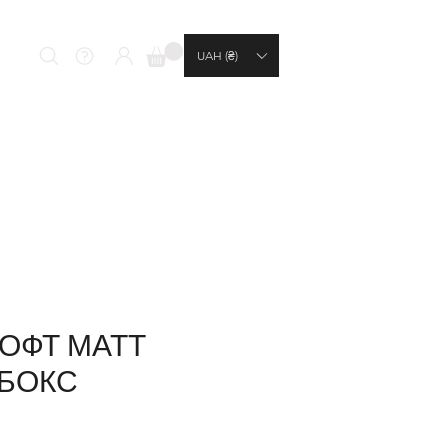
UAH (₴)
ОФТ МАТТ
 БОКС