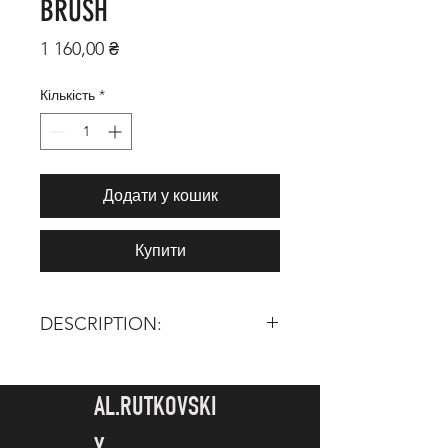
BRUSH
Ціна
1 160,00 ₴
Кількість
*
Додати у кошик
Купити
DESCRIPTION:
TOTAL LENGTH:
185 mm
HAIR LENGTH:
40 mm
AL.RUTKOVSKI
JAPANESE BRUSHES